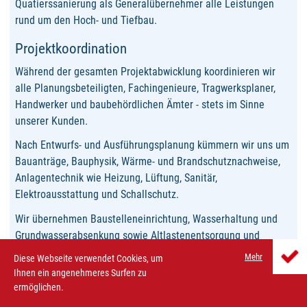
Quatierssanierung als Generalübernehmer alle Leistungen
rund um den Hoch- und Tiefbau.
Projektkoordination
Während der gesamten Projektabwicklung koordinieren wir
alle Planungsbeteiligten, Fachingenieure, Tragwerksplaner,
Handwerker und baubehördlichen Ämter - stets im Sinne
unserer Kunden.
Nach Entwurfs- und Ausführungsplanung kümmern wir uns um
Bauanträge, Bauphysik, Wärme- und Brandschutznachweise,
Anlagentechnik wie Heizung, Lüftung, Sanitär,
Elektroausstattung und Schallschutz.
Wir übernehmen Baustelleneinrichtung, Wasserhaltung und
Grundwasserabsenkung sowie Altlastenentsorgung und
Bodenaustausch. Tiefgründungen, Weiße- und Schwarze
Mehr
Diese Webseite verwendet Cookies, um
Wannen sind Teil unserer Tiefbauleistungen. Traditioneller
Ihnen ein angenehmeres Surfen zu
Hochbau in Mauerwersausführung oder Industriegebäude mit
ermöglichen.
Vorhangfassade - wir haben seit 30 Jahren